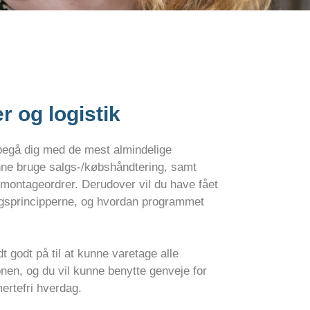
r og logistik
egå dig med de mest almindelige
unne bruge salgs-/købshåndtering, samt
r/montageordrer. Derudover vil du have fået
ingsprincipperne, og hvordan programmet
t godt på til at kunne varetage alle
onen, og du vil kunne benytte genveje for
ertefri hverdag.