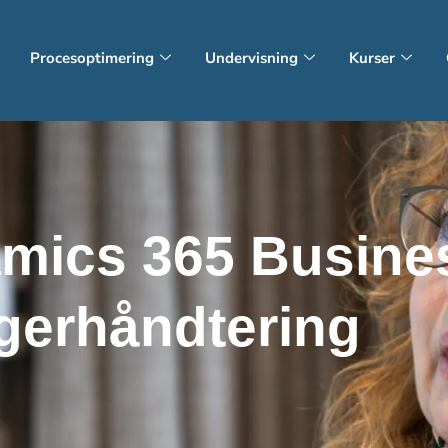
Procesoptimering
Undervisning
Kurser
mics 365 Busine
gerhåndtering