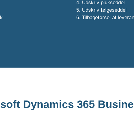
Udskriv plukseddel
Udskriv følgeseddel
ik
Tilbageførsel af levera
rosoft Dynamics 365 Busine