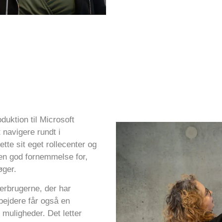
uktion til Microsoft
 navigere rundt i
te sit eget rollecenter og
en god fornemmelse for,
øger.
perbrugerne, der har
ejdere får også en
uligheder. Det letter