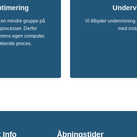
ptimering
Undervi
d en mindre gruppe på
Vi tilbyder undervisning 
processer. Derfor
med inst
ugerens egen computer,
løbende proces.
 Info
Åbningstider