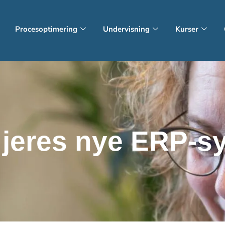
Procesoptimering
Undervisning
Kurser
il jeres nye ERP-